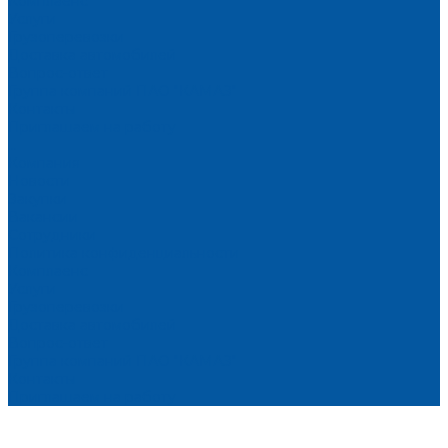
Комплаенс
Услуги
Грузоперевозки
Доставка автомобилей
Вопрос-ответ
Группа компаний ПАО "КАМАЗ"
Контакты
Приглашаем на работу
...
Компания
Новости
Закупки
Вакансии
Сотрудники
Политика конфиденциальности
Комплаенс
Услуги
Грузоперевозки
Доставка автомобилей
Вопрос-ответ
Группа компаний ПАО "КАМАЗ"
Контакты
Приглашаем на работу